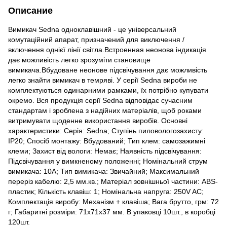
Описание
Вимикач Sedna одноклавішний - це універсальний
комутаційний апарат, призначений для виключення /
включення однієї лінії світла.Встроенная неонова індикація
дає можливість легко зрозуміти становище
вимикача.Вбудоване неонове підсвічування дає можливість
легко знайти вимикач в темряві. У серії Sedna вироби не
комплектуються одинарними рамками, їх потрібно купувати
окремо. Вся продукція серії Sedna відповідає сучасним
стандартам і зроблена з надійних матеріалів, щоб роками
витримувати щоденне використання виробів. Основні
характеристики: Серія: Sedna; Ступінь пиловологозахисту:
IP20; Спосіб монтажу: Вбудований; Тип клем: самозажимні
клеми; Захист від вологи: Немає; Наявність підсвічування:
Підсвічування у вимкненому положенні; Номінальний струм
вимикача: 10А; Тип вимикача: Звичайний; Максимальний
переріз кабелю: 2,5 мм.кв.; Матеріал зовнішньої частини: ABS-
пластик; Кількість клавіш: 1; Номінальна напруга: 250V AC;
Комплектація виробу: Механізм + клавіша; Вага брутто, грм: 72
г; Габаритні розміри: 71x71x37 мм. В упаковці 10шт., в коробці
120шт.