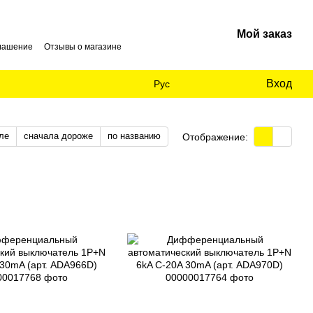
Мой заказ
глашение
Отзывы о магазине
Вход
Рус
ле
сначала дороже
по названию
Отображение: