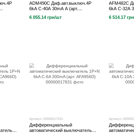
юч.4P
ADM490C Диф.авт.выключ.4P
AFM482C Ди
6kA C-40A 30mA A (арт.
6kA C-32A 
ADM490C)
6 055.14 грн/шт
6 514.17 гр
Артикул: 00000017831
Артикул: 00000
Дифференциальный
Дифференц
чатель
автоматический выключатель
автоматиче