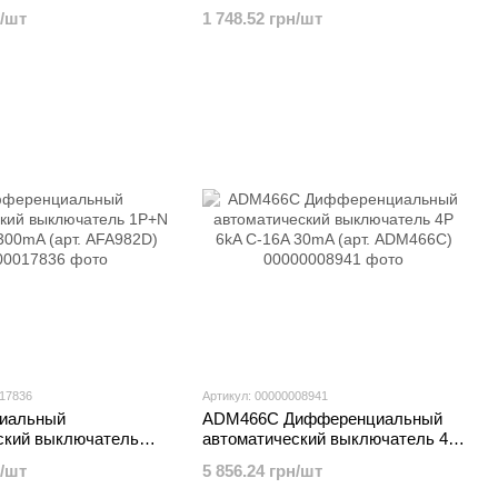
-10A 300mA (арт.
1P+N 6kA C-16A 300mA (арт.
н/шт
1 748.52 грн/шт
AFA966D)
017836
Артикул: 00000008941
иальный
ADM466C Дифференциальный
ский выключатель
автоматический выключатель 4P
-32A 300mA (арт.
6kA C-16A 30mA (арт. ADM466C)
н/шт
5 856.24 грн/шт