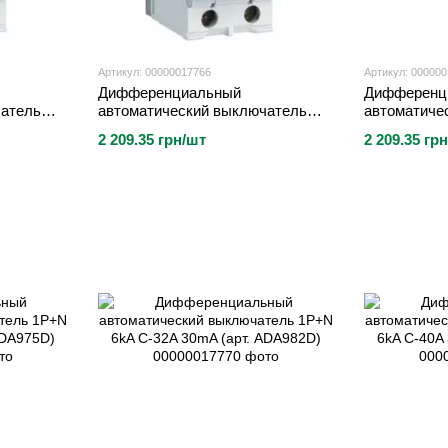
Артикул: 00000017766
Артикул: 00000
Дифференциальный
Дифференц
чатель
автоматический выключатель
автоматиче
рт.
1P+N 6kA C-10A 30 mA (арт.
1P+N 6kA C
2 209.35 грн/шт
2 209.35 гр
ADA960D)
ADA966D)