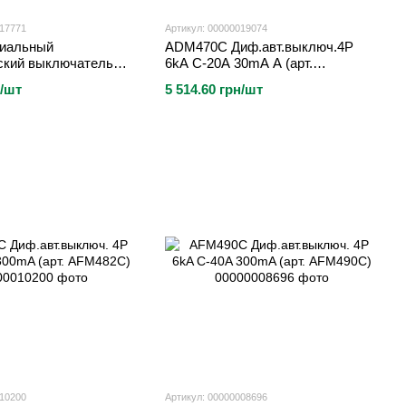
017771
Артикул: 00000019074
иальный
ADM470C Диф.авт.выключ.4P
ский выключатель
6kA C-20A 30mA A (арт.
-40A 30mA (арт.
ADM470C)
н/шт
5 514.60 грн/шт
010200
Артикул: 00000008696