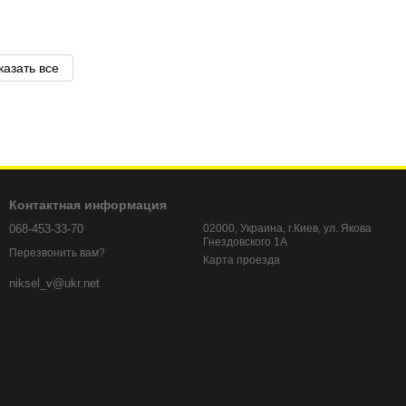
казать все
Контактная информация
068-453-33-70
02000, Украина, г.Киев, ул. Якова
Гнездовского 1А
Перезвонить вам?
Карта проезда
niksel_v@ukr.net