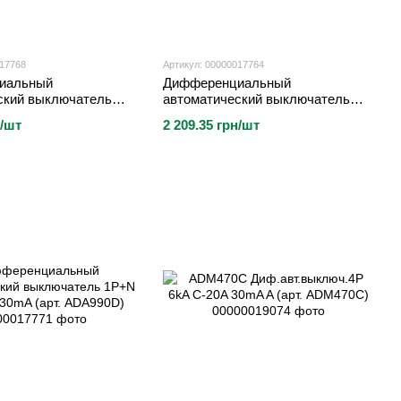
017768
Артикул: 00000017764
иальный
Дифференциальный
ский выключатель
автоматический выключатель
-16A 30mA (арт.
1P+N 6kA C-20A 30mA (арт.
н/шт
2 209.35 грн/шт
ADA970D)