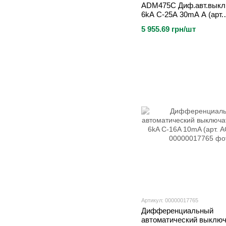
ADM475C Диф.авт.выкл
6kA C-25A 30mA A (арт.
ADM475C)
5 955.69 грн/шт
Артикул: 00000017765
Дифференциальный
автоматический выклю