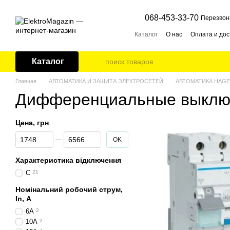
Перейти к основному контенту
068-453-33-70
Перезвон
Каталог
О нас
Оплата и дос
Каталог
Главная
AВТОМАТИКА И ЗАЩИТА ЭЛЕКТРОСЕТЕЙ
АВТОМАТИКА HAG
Дифференциальные выклю
Цена, грн
От Цена, грн
До Цена, грн
OK
Характеристика відключення
C
21
Номінальний робочий струм,
In, А
6А
2
10А
2