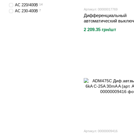
AC 220/400B
14
Артикул: 00000017769
AC 230-400В
7
Дифференциальный
автоматический выклю
1P+N 6kA C-25A 30mA (
2 209.35 грн/шт
ADA975D)
Артикул: 00000009416