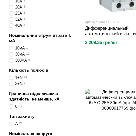
16А
4
20А
3
25А
3
32А
4
Артикул: 00000017767
40А
3
Дифференциальный
автоматический выклю
Номінальний струм втрати I,
1P+N 6kA C-6A 30 mA (а
мА
2 209.35 грн/шт
ADA956D)
10мА
1
30мА
12
300мА
8
Кількість полюсів
1+N
14
3+N
7
Гранична відключаюча
здатність, не менше, кА
6
21
Тип захисту
A
21
Номінальна напруга