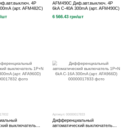
ф.авт.выключ. 4P
AFM490C Диф.авт.выключ. 4P
300mA (арт. AFM482C)
6kA C-40A 300mA (арт. AFM490C)
н/шт
6 566.43 грн/шт
017832
Артикул: 00000017833
иальный
Дифференциальный
ский выключатель
автоматический выключатель