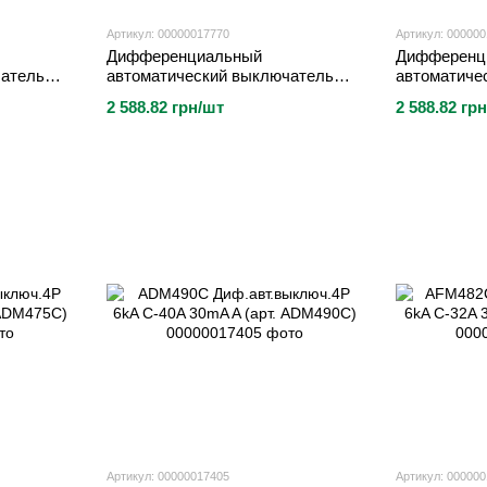
Артикул: 00000017770
Артикул: 00000
Дифференциальный
Дифференц
чатель
автоматический выключатель
автоматиче
арт.
1P+N 6kA C-32A 30mA (арт.
1P+N 6kA C
2 588.82 грн/шт
2 588.82 гр
ADA982D)
ADA990D)
Артикул: 00000017405
Артикул: 00000