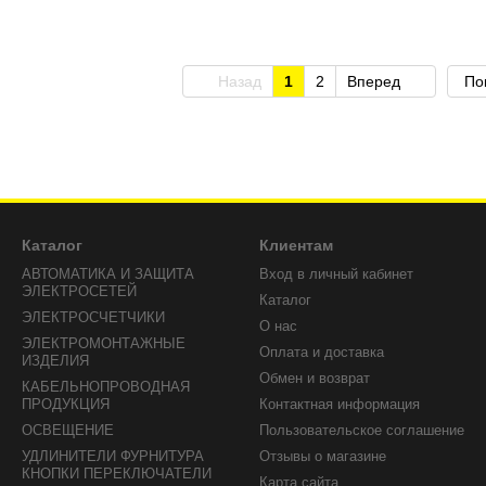
Назад
1
2
Вперед
По
Каталог
Клиентам
AВТОМАТИКА И ЗАЩИТА
Вход в личный кабинет
ЭЛЕКТРОСЕТЕЙ
Каталог
ЭЛЕКТРОСЧЕТЧИКИ
О нас
ЭЛЕКТРОМОНТАЖНЫЕ
Оплата и доставка
ИЗДЕЛИЯ
Обмен и возврат
КАБЕЛЬНОПРОВОДНАЯ
ПРОДУКЦИЯ
Контактная информация
ОСВЕЩЕНИЕ
Пользовательское соглашение
УДЛИНИТЕЛИ ФУРНИТУРА
Отзывы о магазине
КНОПКИ ПЕРЕКЛЮЧАТЕЛИ
Карта сайта