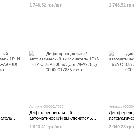
арт.
1P+N 6kA C-6A 300mA (арт.
1P+N 6kA C
1 748.52 грн/шт
1 748.52 гр
AFA956D)
AFA960D)
Артикул: 00000017835
Артикул: 00000
Дифференциальный
Дифференц
чатель
автоматический выключатель
автоматиче
(арт.
1P+N 6kA C-25A 300mA (арт.
1P+N 6kA C
1 923.41 грн/шт
2 049.23 гр
AFA975D)
AFA982D)