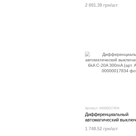
1P+N 6kA C-16A 10mA (
2 691.39 грн/шт
ACA966D)
Артикул: 00000017834
Дифференциальный
автоматический выклю
1P+N 6kA C-20A 300mA 
1 748.52 грн/шт
AFA970D)