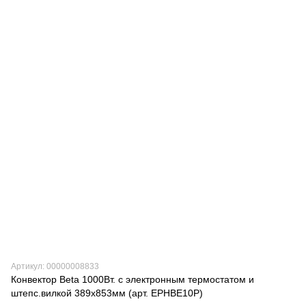
Артикул: 00000008833
Конвектор Beta 1000Вт. с электронным термостатом и
штепс.вилкой 389х853мм (арт. EPHBE10P)