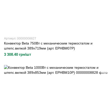
Артикул: 00000008827
Конвектор Beta 750Вт с механическим термостатом и
штепс.вилкой 389х719мм (арт. EPHBM07P)
3 308.40 грн/шт