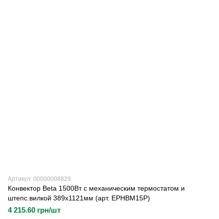
Артикул: 00000008829
Конвектор Beta 1500Вт с механическим термостатом и
штепс.вилкой 389х1121мм (арт. EPHBM15P)
4 215.60 грн/шт