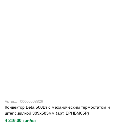
Артикул: 00000008826
Конвектор Beta 500Вт с механическим термостатом и
штепс.вилкой 389х585мм (арт. EPHBM05P)
4 216.00 грн/шт