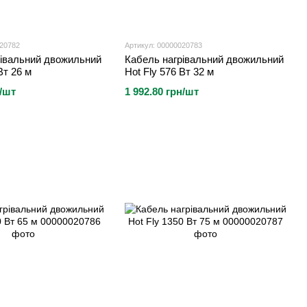
020782
Артикул: 00000020783
рівальний двожильний
Кабель нагрівальний двожильний
Вт 26 м
Hot Fly 576 Вт 32 м
н/шт
1 992.80 грн/шт