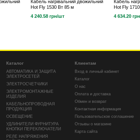
вожильний
Кабель нагрівальний двожильний
Кабель наг
Hot Fly 1530 Вт 85 м
Hot Fly 1710
4 240.58 грн/шт
4 634.20 гр
Каталог
Клиентам
AВТОМАТИКА И ЗАЩИТА
Вход в личный кабинет
ЭЛЕКТРОСЕТЕЙ
Каталог
ЭЛЕКТРОСЧЕТЧИКИ
О нас
ЭЛЕКТРОМОНТАЖНЫЕ
Оплата и доставка
ИЗДЕЛИЯ
Обмен и возврат
КАБЕЛЬНОПРОВОДНАЯ
ПРОДУКЦИЯ
Контактная информация
ОСВЕЩЕНИЕ
Пользовательское соглашение
УДЛИНИТЕЛИ ФУРНИТУРА
Отзывы о магазине
КНОПКИ ПЕРЕКЛЮЧАТЕЛИ
Карта сайта
РЕЛЕ НАПРЯЖЕНИЯ