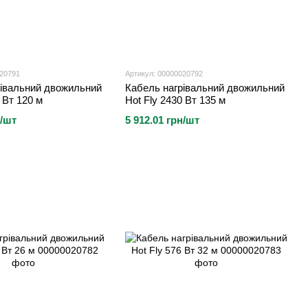
020791
Артикул: 00000020792
рівальний двожильний
Кабель нагрівальний двожильний
 Вт 120 м
Hot Fly 2430 Вт 135 м
н/шт
5 912.01 грн/шт