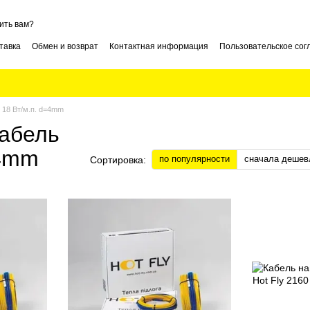
ить вам?
тавка
Обмен и возврат
Контактная информация
Пользовательское со
18 Вт/м.п. d=4mm
абель
=4mm
по популярности
сначала дешев
Сортировка: