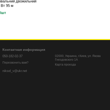
рівальний двожильний
 Вт 95 м
н/шт
Контактная информация
050-182-02-37
02000, Украина, г.Киев, ул. Якова
Гнездовского 1А
Перезвонить вам?
Карта проезда
niksel_v@ukr.net