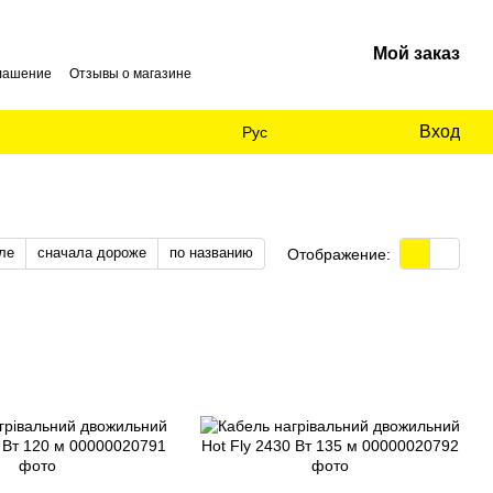
Мой заказ
глашение
Отзывы о магазине
Вход
Рус
ле
сначала дороже
по названию
Отображение: