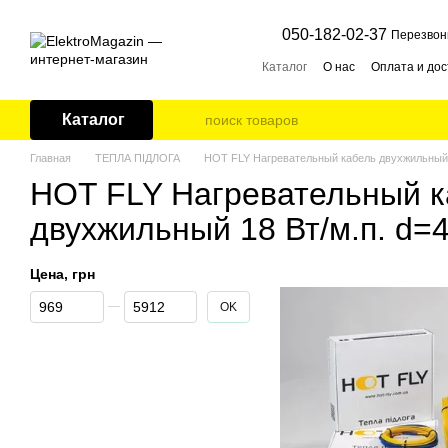
Перейти к основному контенту
050-182-02-37
Перезвон
Каталог
О нас
Оплата и дос
Каталог
Главная
ТЕПЛА ПІДЛОГА
HOT FLY Нагревательный кабель двухжильный 
HOT FLY Нагревательный к
двухжильный 18 Вт/м.п. d
Цена, грн
От Цена, грн
До Цена, грн
OK