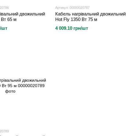
020786
Артикул: 00000020787
рівальний двожильний
Кабель нагрівальний двожильний
 Вт 65 м
Hot Fly 1350 Вт 75 м
н/шт
4 009.10 грн/шт
020789