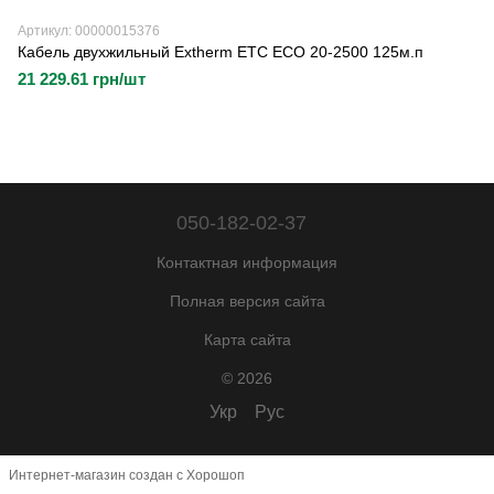
Артикул: 00000015376
Кабель двухжильный Extherm ETC ECO 20-2500 125м.п
21 229.61 грн/шт
050-182-02-37
Контактная информация
Полная версия сайта
Карта сайта
© 2026
Укр
Рус
Интернет-магазин создан с Хорошоп