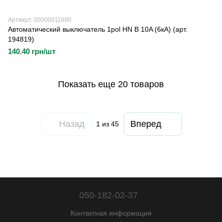
Артикул: 00000011680
Автоматический выключатель 1pol HN B 10A (6кА) (арт.
194819)
140.40 грн/шт
Показать еще 20 товаров
Назад
Вперед
1
из 45
050-182-02-37
Контактная информация