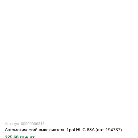
Артикул: 00000006315
Автоматический выключатель 1pol HL C 63A (арт. 194737)
225.68 грн/шт