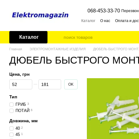
Перейти к основному контенту
068-453-33-70
Перезвон
Каталог
О нас
Оплата и дос
Каталог
Главная
ЭЛЕКТРОМОНТАЖНЫЕ ИЗДЕЛИЯ
ДЮБЕЛЬ БЫСТРОГО МОН
ДЮБЕЛЬ БЫСТРОГО МОН
Цена, грн
От Цена, грн
До Цена, грн
OK
Тип
ГРИБ
3
ПОТАЙ
6
Довжина, мм
40
2
45
1