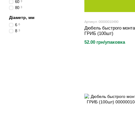
60
3
80
3
Діаметр, мм
Артикул: 00000010490
6
6
Дюбель быстрого монта
8
3
ГРИБ (100шт)
52.00 грн/упаковка