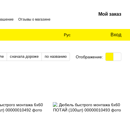
Мой заказ
глашение
Отзывы о магазине
Вход
Рус
ле
сначала дороже
по названию
Отображение: