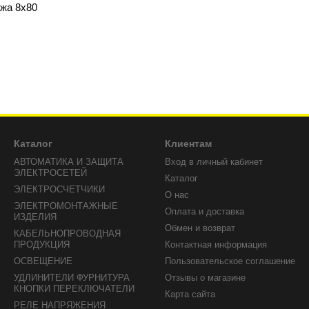
жа 8х80
Каталог
Клиентам
AВТОМАТИКА И ЗАЩИТА
Вход в личный кабинет
ЭЛЕКТРОСЕТЕЙ
Каталог
ЭЛЕКТРОСЧЕТЧИКИ
О нас
ЭЛЕКТРОМОНТАЖНЫЕ
Оплата и доставка
ИЗДЕЛИЯ
Обмен и возврат
КАБЕЛЬНОПРОВОДНАЯ
ПРОДУКЦИЯ
Контактная информация
ОСВЕЩЕНИЕ
Пользовательское соглашение
УДЛИНИТЕЛИ ФУРНИТУРА
Отзывы о магазине
КНОПКИ ПЕРЕКЛЮЧАТЕЛИ
Карта сайта
РЕЛЕ НАПРЯЖЕНИЯ