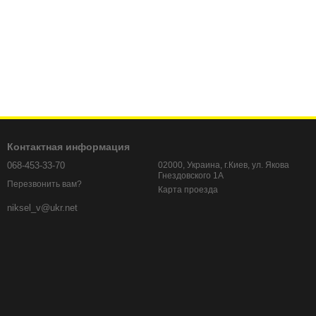
Контактная информация
068-453-33-70
02000, Украина, г.Киев, ул. Якова
Гнездовского 1А
Перезвонить вам?
Карта проезда
niksel_v@ukr.net