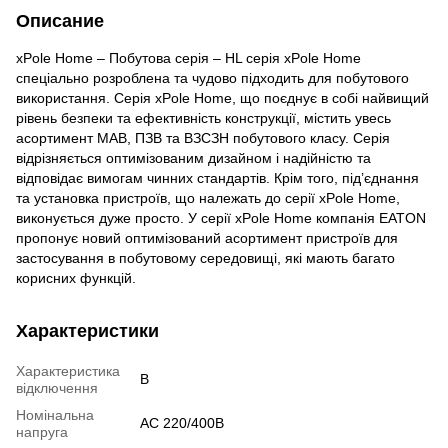
Описание
xPole Home – Побутова серія – HL серія xPole Home
спеціально розроблена та чудово підходить для побутового
використання. Серія xPole Home, що поєднує в собі найвищий
рівень безпеки та ефективність конструкції, містить увесь
асортимент МАВ, ПЗВ та ВЗСЗН побутового класу. Серія
відрізняється оптимізованим дизайном і надійністю та
відповідає вимогам чинних стандартів. Крім того, під’єднання
та установка пристроїв, що належать до серії xPole Home,
виконується дуже просто. У серії xPole Home компанія EATON
пропонує новий оптимізований асортимент пристроїв для
застосування в побутовому середовищі, які мають багато
корисних функцій.
Характеристики
Характеристика
B
відключення
Номінальна
AC 220/400B
напруга