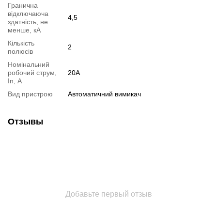
Гранична
відключаюча
4,5
здатність, не
менше, кА
Кількість
2
полюсів
Номінальний
робочий струм,
20А
In, А
Вид пристрою
Автоматичний вимикач
Отзывы
Добавьте первый отзыв