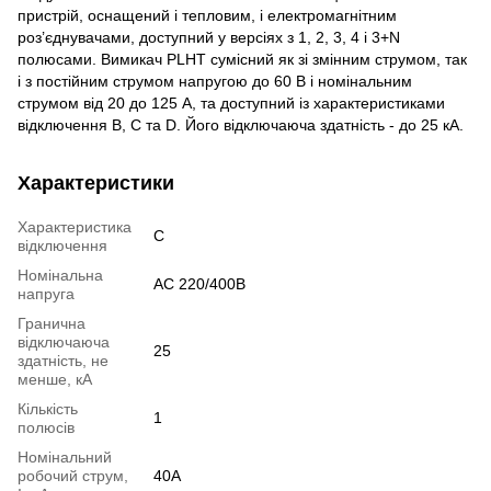
пристрій, оснащений і тепловим, і електромагнітним
роз’єднувачами, доступний у версіях з 1, 2, 3, 4 і 3+N
полюсами. Вимикач PLHT сумісний як зі змінним струмом, так
і з постійним струмом напругою до 60 В і номінальним
струмом від 20 до 125 А, та доступний із характеристиками
відключення B, C та D. Його відключаюча здатність - до 25 кА.
Характеристики
Характеристика
C
відключення
Номінальна
AC 220/400B
напруга
Гранична
відключаюча
25
здатність, не
менше, кА
Кількість
1
полюсів
Номінальний
робочий струм,
40А