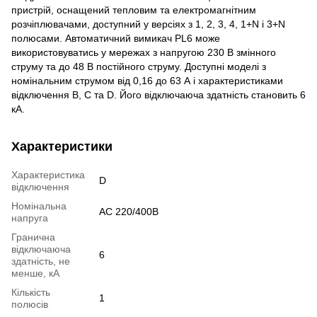
пристрій, оснащений тепловим та електромагнітним
розчіплювачами, доступний у версіях з 1, 2, 3, 4, 1+N і 3+N
полюсами. Автоматичний вимикач PL6 може
використовуватись у мережах з напругою 230 В змінного
струму та до 48 В постійного струму. Доступні моделі з
номінальним струмом від 0,16 до 63 А і характеристиками
відключення B, C та D. Його відключаюча здатність становить 6
кА.
Характеристики
Характеристика
D
відключення
Номінальна
AC 220/400B
напруга
Гранична
відключаюча
6
здатність, не
менше, кА
Кількість
1
полюсів