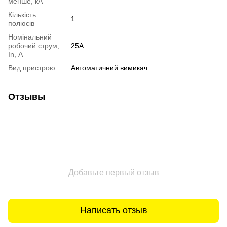
менше, кА
Кількість
1
полюсів
Номінальний
робочий струм,
25А
In, А
Вид пристрою
Автоматичний вимикач
Отзывы
Добавьте первый отзыв
Написать отзыв