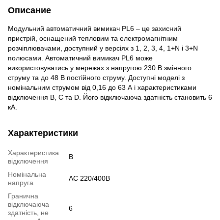
Описание
Модульний автоматичний вимикач PL6 – це захисний
пристрій, оснащений тепловим та електромагнітним
розчіплювачами, доступний у версіях з 1, 2, 3, 4, 1+N і 3+N
полюсами. Автоматичний вимикач PL6 може
використовуватись у мережах з напругою 230 В змінного
струму та до 48 В постійного струму. Доступні моделі з
номінальним струмом від 0,16 до 63 А і характеристиками
відключення B, C та D. Його відключаюча здатність становить 6
кА.
Характеристики
Характеристика
B
відключення
Номінальна
AC 220/400B
напруга
Гранична
відключаюча
6
здатність, не