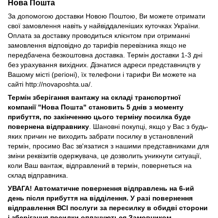
Нова Пошта
За допомогою доставки Новою Поштою, Ви можете отримати
свої замовлення навіть у найвіддаленіших куточках України.
Оплата за доставку проводиться клієнтом при отриманні
замовлення відповідно до тарифів перевізника якщо не
передбачена безкоштовна доставка. Термін доставки 1-3 дні
без урахування вихідних. Дізнатися адреси представництв у
Вашому місті (регіоні), їх телефони і тарифи Ви можете на
сайті http://novaposhta.ua/.
Термін зберігання вантажу на складі транспортної
компанії "Нова Пошта" становить 5 днів з моменту
прибуття, по закінченню цього терміну посилка буде
повернена відправнику
. Шановні покупці, якщо у Вас з будь-
яких причин не виходить забрати посилку в установлений
термін, просимо Вас зв'язатися з нашими представниками для
зміни реквізитів одержувача, це дозволить уникнути ситуації,
коли Ваш вантаж, відправлений в термін, повернеться на
склад відправника.
УВАГА! Автоматичне повернення відправлень на 6-ий
день після прибуття на відділення. У разі повернення
відправлення ВСІ послуги за пересилку в обидві сторони
і зберігання посилки оплачуються Замовником.