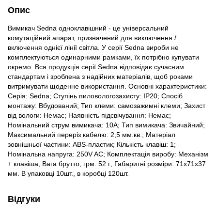
Опис
Вимикач Sedna одноклавішний - це універсальний
комутаційний апарат, призначений для виключення /
включення однієї лінії світла. У серії Sedna вироби не
комплектуються одинарними рамками, їх потрібно купувати
окремо. Вся продукція серії Sedna відповідає сучасним
стандартам і зроблена з надійних матеріалів, щоб роками
витримувати щоденне використання. Основні характеристики:
Серія: Sedna; Ступінь пиловологозахисту: IP20; Спосіб
монтажу: Вбудований; Тип клеми: самозажимні клеми; Захист
від вологи: Немає; Наявність підсвічування: Немає;
Номінальний струм вимикача: 10А; Тип вимикача: Звичайний;
Максимальний переріз кабелю: 2,5 мм.кв.; Матеріал
зовнішньої частини: ABS-пластик; Кількість клавіш: 1;
Номінальна напруга: 250V AC; Комплектація виробу: Механізм
+ клавіша; Вага брутто, грм: 52 г; Габаритні розміри: 71x71x37
мм. В упаковці 10шт., в коробці 120шт.
Відгуки