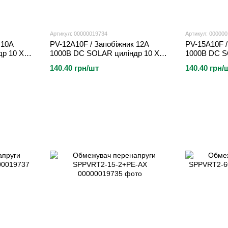
Артикул: 00000019734
Артикул: 00000
 10A
PV-12A10F / Запобіжник 12A
PV-15A10F /
р 10 X
1000В DC SOLAR циліндр 10 X
1000В DC S
38MM
38MM
140.40 грн/шт
140.40 грн/