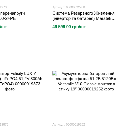
019738
Артикул: 00000022268
перенапруги
Система Резервного Живлення
00-2+PE
(інвертор та батарея) Marstek
Venus потужність
н/шт
49 599.00 грн/шт
2,5кВт,енергоемкість 2,56кВт*год,
LifePO4.IP65
019873
Артикул: 00000019252