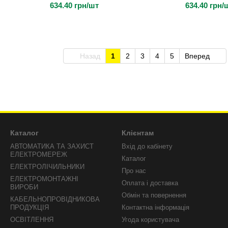
634.40 грн/шт
634.40 грн/
Назад
1
2
3
4
5
Вперед
Каталог
Клієнтам
АВТОМАТИКА ТА ЗАХИСТ
Вхід до кабінету
ЕЛЕКТРОМЕРЕЖ
Каталог
ЕЛЕКТРОЛІЧИЛЬНИКИ
Про нас
ЕЛЕКТРОМОНТАЖНІ
Оплата і доставка
ВИРОБИ
Обмін та повернення
КАБЕЛЬНОПРОВІДНИКОВА
ПРОДУКЦІЯ
Контактна інформація
ОСВІТЛЕННЯ
Угода користувача