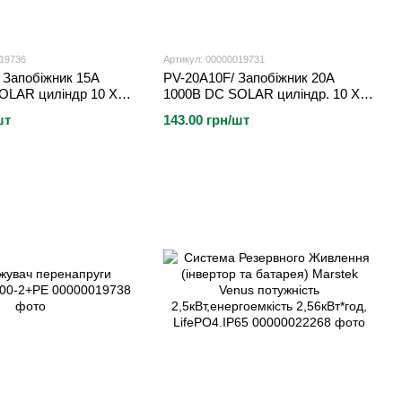
019736
Артикул: 00000019731
 Запобіжник 15A
PV-20A10F/ Запобіжник 20A
OLAR циліндр 10 X
1000В DC SOLAR циліндр. 10 X
38мм
шт
143.00 грн/шт