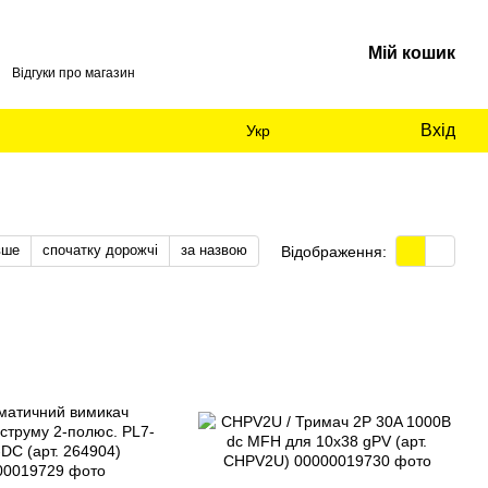
Мій кошик
Відгуки про магазин
Вхід
Укр
вше
спочатку дорожчі
за назвою
Відображення: