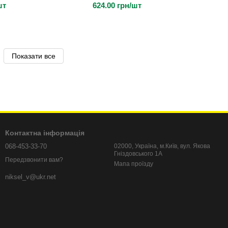
шт
624.00 грн/шт
Показати все
Контактна інформація
068-453-33-70
02000, Україна, м.Київ, вул. Якова
Гніздовського 1А
Передзвонити вам?
Мапа проїзду
niksel_v@ukr.net