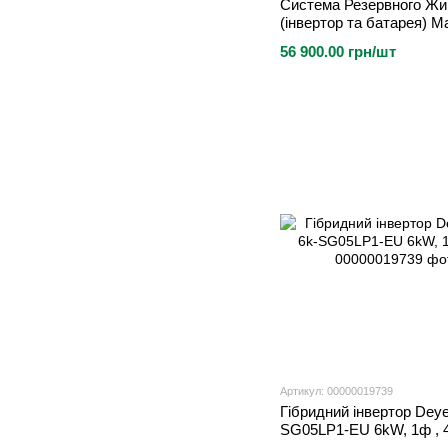
Система Резервного Жи
(інвертор та батарея) M
Venus потужність
56 900.00 грн/шт
2,5кВт,енергоемкість 5,1
LifePO4.IP65
Артикул: 00000019739
Гібридний інвертор Dey
SG05LP1-EU 6kW, 1ф , 