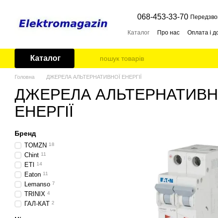
Перейти до основного контенту
068-453-33-70
Передзво
Каталог
Про нас
Оплата і д
Каталог
Головна
ДЖЕРЕЛА АЛЬТЕРНАТИВНОЇ ЕНЕРГІЇ
ДЖЕРЕЛА АЛЬТЕРНАТИВН
ЕНЕРГІЇ
Бренд
TOMZN
18
Chint
11
ETI
14
Eaton
11
Lemanso
7
TRINIX
4
ГАЛ-КАТ
2