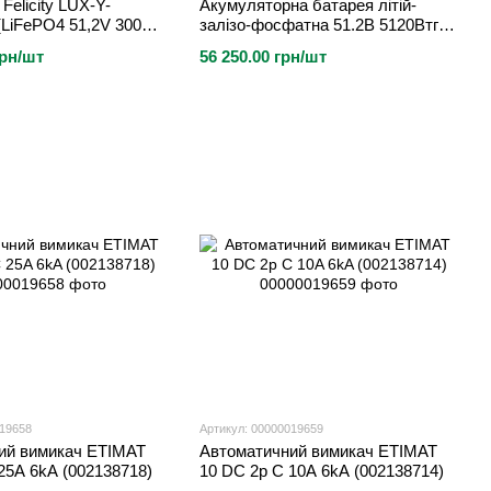
Felicity LUX-Y-
Акумуляторна батарея літій-
(LiFePO4 51,2V 300Ah
залізо-фосфатна 51.2В 5120Втг
FePO4)
Voltsmile V10 Classic монтаж в
грн/шт
56 250.00 грн/шт
стійку 19″
019658
Артикул: 00000019659
ий вимикач ETIMAT
Автоматичний вимикач ETIMAT
25A 6kA (002138718)
10 DC 2p C 10A 6kA (002138714)