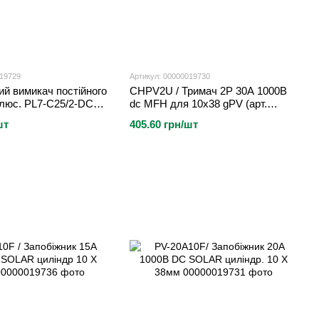
019729
Артикул: 00000019730
й вимикач постійного
CHPV2U / Тримач 2P 30A 1000В
олюс. PL7-C25/2-DC
dc MFH для 10x38 gPV (арт.
)
CHPV2U)
шт
405.60 грн/шт