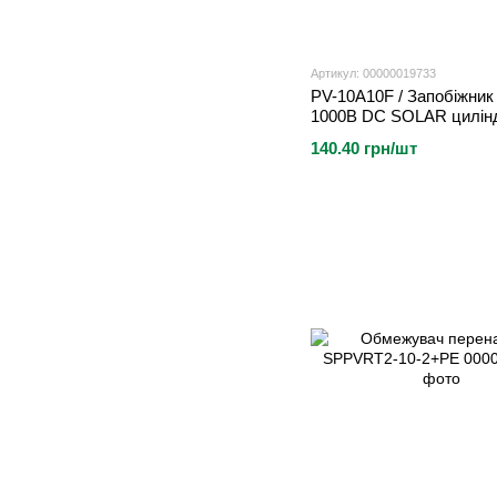
Артикул: 00000019733
PV-10A10F / Запобіжник
1000В DC SOLAR цилінд
38MM
140.40 грн/шт