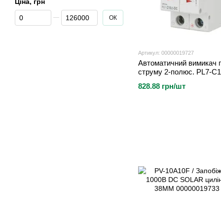
Ціна, грн
Від Ціна, грн
До Ціна, грн
ОК
Артикул: 00000019727
Автоматичний вимикач п
струму 2-полюс. PL7-C
(арт. 264902)
828.88 грн/шт