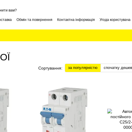
нити вам?
оставка
Обмін та повернення
Контактна інформація
Угода користувача
ОЇ
за популярністю
спочатку деше
Сортування: