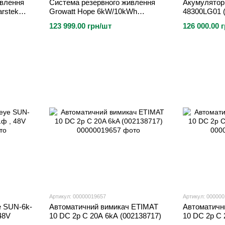
влення
Система резервного живлення
Акумулятор 
arstek
Growatt Hope 6kW/10kWh
48300LG01 
Гібридний on-grid + 2шт. батарей
15kWh) (Li
123 999.00 грн/шт
126 000.00 
2кВт*год,
(інвертор SPF 6000 ES PLUS +
2шт. батарей Hope 5.0L-B1 5.12
кВт*го
Артикул: 00000019657
Артикул: 00000
e SUN-6k-
Автоматичний вимикач ETIMAT
Автоматичн
48V
10 DC 2p C 20A 6kA (002138717)
10 DC 2p C 