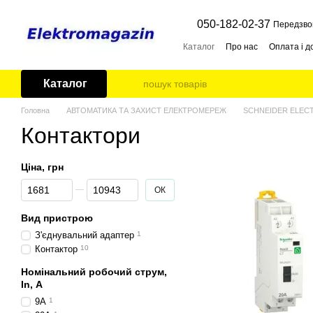
Перейти до основного контенту
050-182-02-37
Передзво
Каталог
Про нас
Оплата і д
Каталог
Головна
АВТОМАТИКА ТА ЗАХИСТ ЕЛЕКТРОМЕРЕЖ
SCHNEIDER ELEC
Контактори
Ціна, грн
Від Ціна, грн
До Ціна, грн
ОК
Вид пристрою
З'єднувальний адаптер
1
Контактор
10
Номінальний робочий струм,
In, А
9A
1