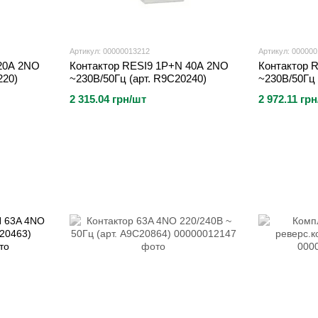
Артикул: 00000013212
Артикул: 00000
20A 2NO
Контактор RESI9 1P+N 40A 2NO
Контактор 
220)
~230В/50Гц (арт. R9C20240)
~230В/50Гц 
2 315.04 грн/шт
2 972.11 гр