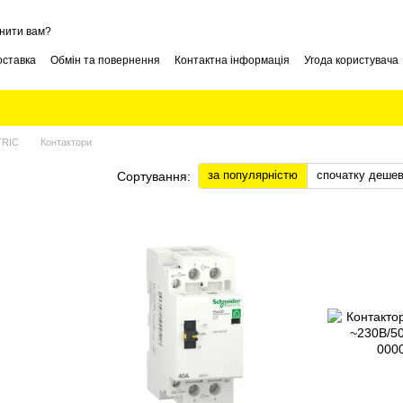
нити вам?
оставка
Обмін та повернення
Контактна інформація
Угода користувача
TRIC
Контактори
за популярністю
спочатку деше
Сортування: