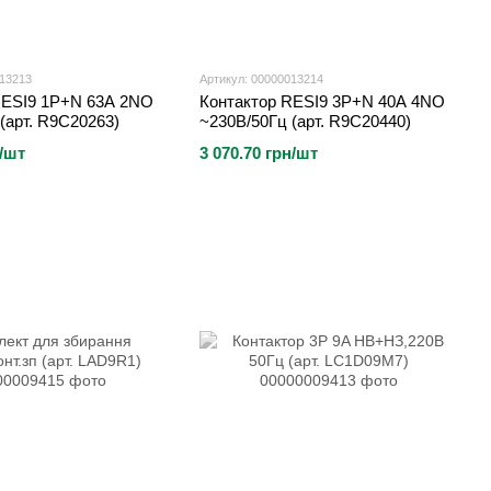
013213
Артикул: 00000013214
RESI9 1P+N 63A 2NO
Контактор RESI9 3P+N 40A 4NO
(арт. R9C20263)
~230В/50Гц (арт. R9C20440)
н/шт
3 070.70 грн/шт