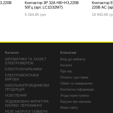
З,220В
Контактор 3Р 32A НВ+НЗ,220В
Контактор 
50Гц (арт. LC1D32M7)
220В AC (а
5 164.85 грн
10 943.09 г
Каталог
Клієнтам
АВТОМАТИКА ТА ЗАХИСТ
Вхід до кабінету
ЕЛЕКТРОМЕРЕЖ
Каталог
ЕЛЕКТРОЛІЧИЛЬНИКИ
Про нас
ЕЛЕКТРОМОНТАЖНІ
Оплата і доставка
ВИРОБИ
Обмін та повернення
КАБЕЛЬНОПРОВІДНИКОВА
ПРОДУКЦІЯ
Контактна інформація
ОСВІТЛЕННЯ
Угода користувача
ПОДОВЖУВАЧІ ФУРНІТУРА
Відгуки про магазин
КНОПКИ, ПЕРЕМИКАЧІ
Мапа сайту
РЕЛЕ НАПРУГИ ТАЙМЕРИ