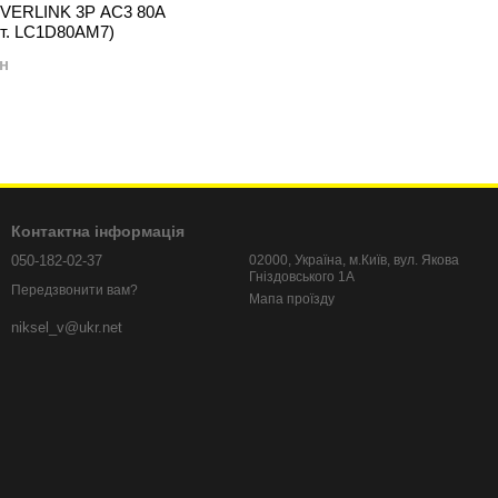
EVERLINK 3P AC3 80A
рт. LC1D80AM7)
рн
Контактна інформація
050-182-02-37
02000, Україна, м.Київ, вул. Якова
Гніздовського 1А
Передзвонити вам?
Мапа проїзду
niksel_v@ukr.net