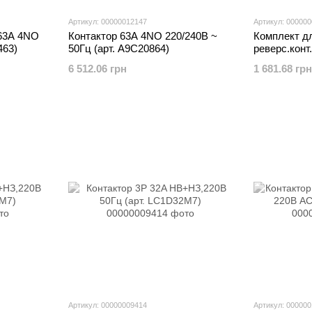
Артикул: 00000012147
Артикул: 00000
63A 4NO
Контактор 63A 4NO 220/240В ~
Комплект д
463)
50Гц (арт. A9C20864)
реверс.конт
6 512.06 грн
1 681.68 грн
Артикул: 00000009414
Артикул: 00000