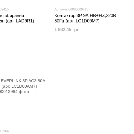
009415
Артикул: 00000009413
ля збирання
Контактор 3Р 9A НВ+НЗ,220В
.зп (арт. LAD9R1)
50Гц (арт. LC1D09M7)
1 982.45 грн
013964