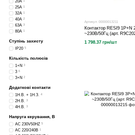
20А
1
25А
1
32А
1
40А
2
Артикул: 00000013211
63А
3
Контактор RESI9 1P+N 
80A
1
~230В/50Гц (арт. R9C20
Ступінь захисту
1 798.37 грн/шт
IP20
5
Кількість полюсів
1+N
3
3
6
3+N
2
Додаткові контакти
1Н.В. + 1Н.З.
4
2Н.В.
3
4Н.В.
3
Напруга керування, В
AC 230V50HZ
5
AC 220/240В
1