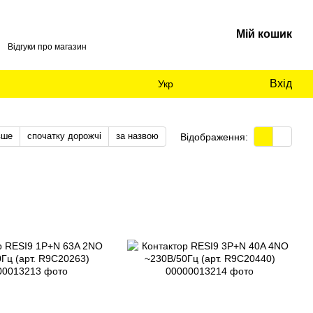
Мій кошик
Відгуки про магазин
Вхід
Укр
вше
спочатку дорожчі
за назвою
Відображення: