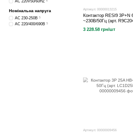
AC 220V50/60HZ
4
Артикул: 00000013215
Номінальна напруга
Контактор RESI9 3P+N 
AC 230-250В
5
~230В/50Гц (арт. R9C20
AC 220/400/690В
5
3 228.58 грн/шт
Артикул: 00000009456