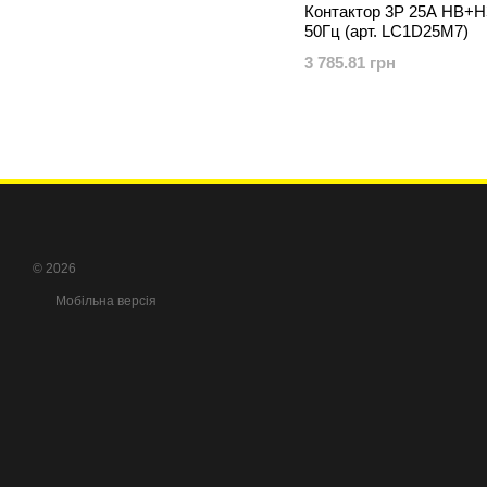
Контактор 3Р 25A НВ+Н
50Гц (арт. LC1D25M7)
3 785.81 грн
© 2026
Мобільна версія