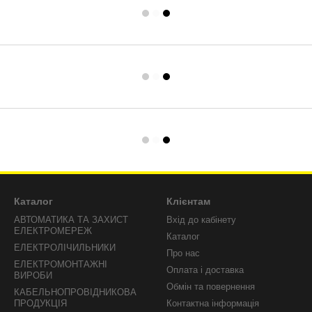
Каталог
Клієнтам
АВТОМАТИКА ТА ЗАХИСТ
Вхід до кабінету
ЕЛЕКТРОМЕРЕЖ
Каталог
ЕЛЕКТРОЛІЧИЛЬНИКИ
Про нас
ЕЛЕКТРОМОНТАЖНІ
Оплата і доставка
ВИРОБИ
Обмін та повернення
КАБЕЛЬНОПРОВІДНИКОВА
ПРОДУКЦІЯ
Контактна інформація