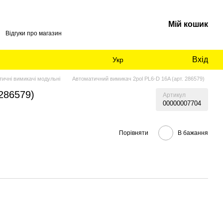
Мій кошик
Відгуки про магазин
Вхід
Укр
ичні вимикачі модульні
Автоматичний вимикач 2pol PL6-D 16A (арт. 286579)
286579)
Артикул
00000007704
Порівняти
В бажання