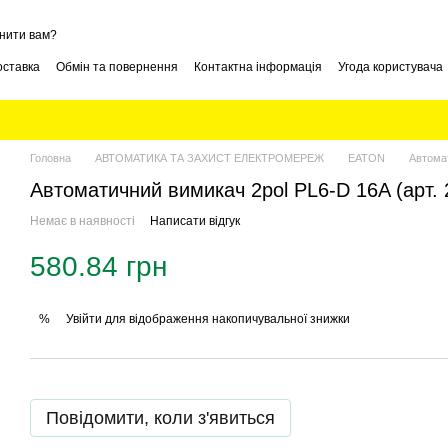
нити вам?
оставка
Обмін та повернення
Контактна інформація
Угода користувача
Головна
АВТОМАТИКА ТА ЗАХИСТ ЕЛЕКТРОМЕРЕЖ
EATON
Автомат
Автоматичний вимикач 2pol PL6-D 16A (арт. 
Немає в наявності
Написати відгук
580.84 грн
Увійти
для відображення накопичувальної знижки
%
Повідомити, коли з'явиться