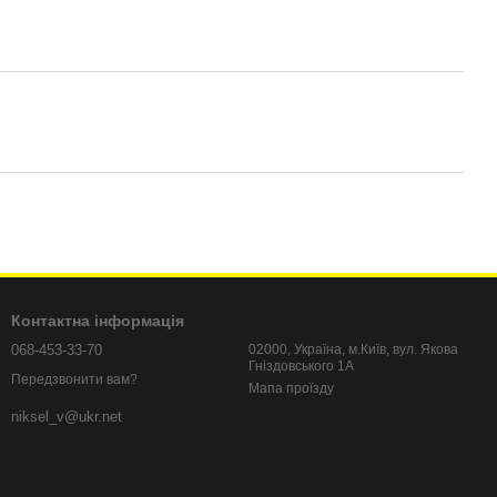
Контактна інформація
068-453-33-70
02000, Україна, м.Київ, вул. Якова
Гніздовського 1А
Передзвонити вам?
Мапа проїзду
niksel_v@ukr.net