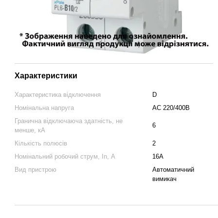
Характеристики
Характеристика відключення
D
Номінальна напруга
AC 220/400B
Гранична відключаюча здатність, не
6
менше, кА
Кількість полюсів
2
Номінальний робочий струм, In, А
16А
Вид пристрою
Автоматичний
вимикач