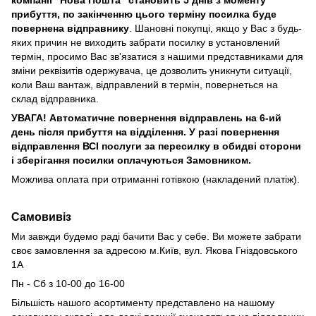
компанії "Нова Пошта" становить 5 днів з моменту
прибуття, по закінченню цього терміну посилка буде
повернена відправнику
. Шановні покупці, якщо у Вас з будь-
яких причин не виходить забрати посилку в установлений
термін, просимо Вас зв'язатися з нашими представниками для
зміни реквізитів одержувача, це дозволить уникнути ситуації,
коли Ваш вантаж, відправлений в термін, повернеться на
склад відправника.
УВАГА! Автоматичне повернення відправлень на 6-ий
день після прибуття на відділення. У разі повернення
відправлення ВСІ послуги за пересилку в обидві сторони
і зберігання посилки оплачуються Замовником.
Можлива оплата при отриманні готівкою (накладений платіж).
Самовивіз
Ми завжди будемо раді бачити Вас у себе. Ви можете забрати
своє замовлення за адресою м.Київ,
вул. Якова Гніздовського
1А
Пн - Сб з 10-00 до 16-00
Більшість нашого асортименту представлено на нашому