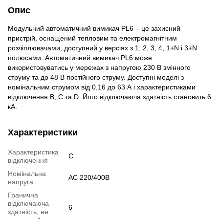
Опис
Модульний автоматичний вимикач PL6 – це захисний
пристрій, оснащений тепловим та електромагнітним
розчіплювачами, доступний у версіях з 1, 2, 3, 4, 1+N і 3+N
полюсами. Автоматичний вимикач PL6 може
використовуватись у мережах з напругою 230 В змінного
струму та до 48 В постійного струму. Доступні моделі з
номінальним струмом від 0,16 до 63 А і характеристиками
відключення B, C та D. Його відключаюча здатність становить 6
кА.
Характеристики
Характеристика
C
відключення
Номінальна
AC 220/400B
напруга
Гранична
відключаюча
6
здатність, не