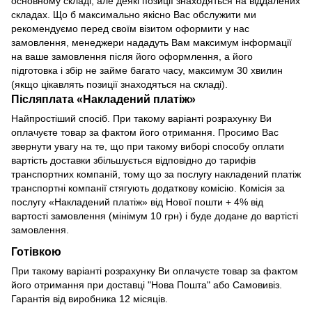
основному складі, але деякі позиції знаходяться на віддалених
складах. Що б максимально якісно Вас обслужити ми
рекомендуємо перед своїм візитом оформити у нас
замовлення, менеджери нададуть Вам максимум інформації
на ваше замовлення після його оформлення, а його
підготовка і збір не займе багато часу, максимум 30 хвилин
(якщо цікавлять позиції знаходяться на складі).
Післяплата «Накладений платіж»
Найпростіший спосіб. При такому варіанті розрахунку Ви
оплачуєте товар за фактом його отримання. Просимо Вас
звернути увагу на те, що при такому виборі способу оплати
вартість доставки збільшується відповідно до тарифів
транспортних компаній, тому що за послугу накладений платіж
транспортні компанії стягують додаткову комісію. Комісія за
послугу «Накладений платіж» від Нової пошти + 4% від
вартості замовлення (мінімум 10 грн) і буде додане до вартісті
замовлення.
Готівкою
При такому варіанті розрахунку Ви оплачуєте товар за фактом
його отримання при доставці "Нова Пошта" або Самовивіз.
Гарантія від виробника 12 місяців.