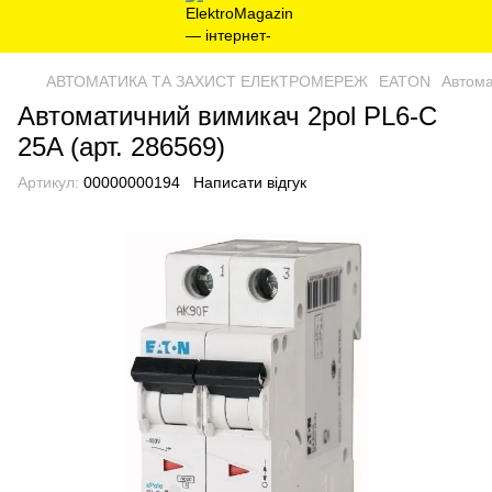
АВТОМАТИКА ТА ЗАХИСТ ЕЛЕКТРОМЕРЕЖ
EATON
Автома
Автоматичний вимикач 2pol PL6-C
25A (арт. 286569)
Артикул:
00000000194
Написати відгук