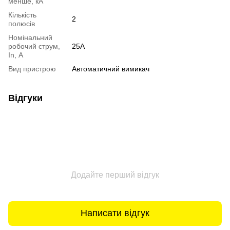
менше, кА
Кількість
2
полюсів
Номінальний
робочий струм,
25А
In, А
Вид пристрою
Автоматичний вимикач
Відгуки
Додайте перший відгук
Написати відгук