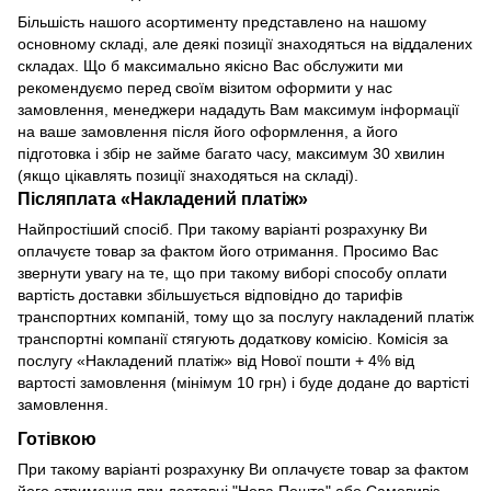
Більшість нашого асортименту представлено на нашому
основному складі, але деякі позиції знаходяться на віддалених
складах. Що б максимально якісно Вас обслужити ми
рекомендуємо перед своїм візитом оформити у нас
замовлення, менеджери нададуть Вам максимум інформації
на ваше замовлення після його оформлення, а його
підготовка і збір не займе багато часу, максимум 30 хвилин
(якщо цікавлять позиції знаходяться на складі).
Післяплата «Накладений платіж»
Найпростіший спосіб. При такому варіанті розрахунку Ви
оплачуєте товар за фактом його отримання. Просимо Вас
звернути увагу на те, що при такому виборі способу оплати
вартість доставки збільшується відповідно до тарифів
транспортних компаній, тому що за послугу накладений платіж
транспортні компанії стягують додаткову комісію. Комісія за
послугу «Накладений платіж» від Нової пошти + 4% від
вартості замовлення (мінімум 10 грн) і буде додане до вартісті
замовлення.
Готівкою
При такому варіанті розрахунку Ви оплачуєте товар за фактом
його отримання при доставці "Нова Пошта" або Самовивіз.