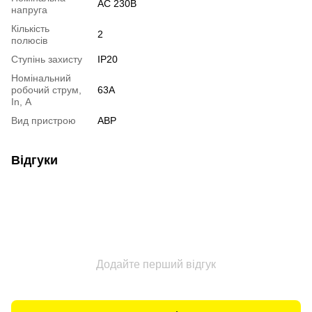
AC 230В
напруга
Кількість
2
полюсів
Ступінь захисту
IP20
Номінальний
робочий струм,
63А
In, А
Вид пристрою
АВР
Відгуки
Додайте перший відгук